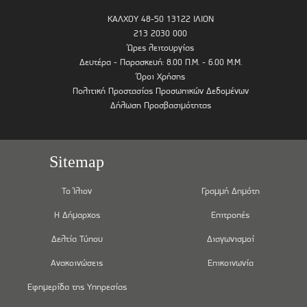
ΚΑΛΧΟΥ 48-50 13122 ΙΛΙΟΝ
213 2030 000
Ώρες λειτουργίας
Δευτέρα - Παρασκευή: 8.00 Π.Μ. - 6.00 Μ.Μ.
Όροι Χρήσης
Πολιτική Προστασίας Προσωπικών Δεδομένων
Δήλωση Προσβασιμότητας
Sitemap
Το Ίλιον
Γραμμή Δημότη
Η Δήμαρχος
Επιτροπές
Δελτία Τύπου
Διαγωνισμοί
Ανακοινώσεις
Επικοινωνία
Εφημερίδα της Υπηρεσίας