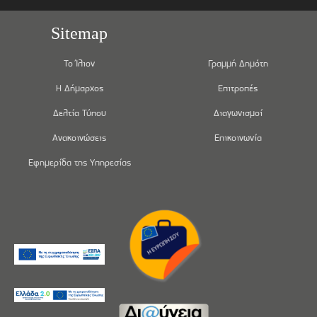
Sitemap
Το Ίλιον
Γραμμή Δημότη
Η Δήμαρχος
Επιτροπές
Δελτία Τύπου
Διαγωνισμοί
Ανακοινώσεις
Επικοινωνία
Εφημερίδα της Υπηρεσίας