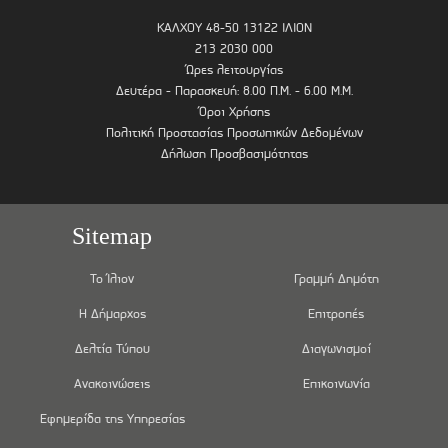
ΚΑΛΧΟΥ 48-50 13122 ΙΛΙΟΝ
213 2030 000
Ώρες λειτουργίας
Δευτέρα - Παρασκευή: 8.00 Π.Μ. - 6.00 Μ.Μ.
Όροι Χρήσης
Πολιτική Προστασίας Προσωπικών Δεδομένων
Δήλωση Προσβασιμότητας
Sitemap
Το Ίλιον
Γραμμή Δημότη
Η Δήμαρχος
Επιτροπές
Δελτία Τύπου
Διαγωνισμοί
Ανακοινώσεις
Επικοινωνία
Εφημερίδα της Υπηρεσίας