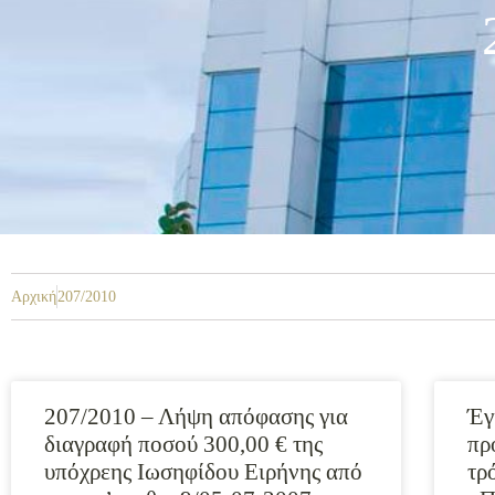
Αρχική
207/2010
207/2010 – Λήψη απόφασης για
Έγ
διαγραφή ποσού 300,00 € της
πρ
υπόχρεης Ιωσηφίδου Ειρήνης από
τρ