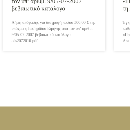
τον υπ’ αριθμ. 9/05-07-2007
«Π
βεβαιωτικό κατάλογο
τη
Λήψη απόφασης για διαγραφή ποσού 300,00 € της
Έγκ
υπόχρεης Ιωσηφίδου Ειρήνης από τον υπ’ αριθμ.
καθ
9/05-07-2007 βεβαιωτικό κατάλογο
«Πρ
ads2072010.pdf
Αστ