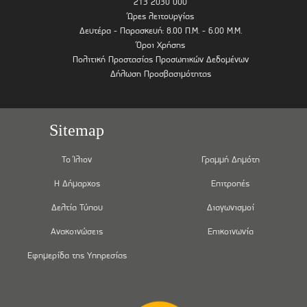
213 2030 000
Ώρες λειτουργίας
Δευτέρα - Παρασκευή: 8.00 Π.Μ. - 6.00 Μ.Μ.
Όροι Χρήσης
Πολιτική Προστασίας Προσωπικών Δεδομένων
Δήλωση Προσβασιμότητας
Sitemap
Το Ίλιον
Γραμμή Δημότη
Η Δήμαρχος
Επιτροπές
Δελτία Τύπου
Διαγωνισμοί
Ανακοινώσεις
Επικοινωνία
Εφημερίδα της Υπηρεσίας