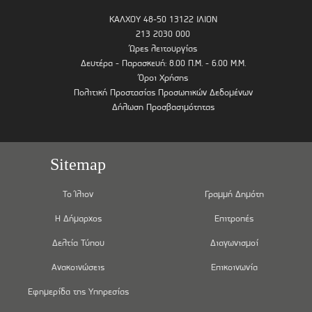
ΚΑΛΧΟΥ 48-50 13122 ΙΛΙΟΝ
213 2030 000
Ώρες λειτουργίας
Δευτέρα - Παρασκευή: 8.00 Π.Μ. - 6.00 Μ.Μ.
Όροι Χρήσης
Πολιτική Προστασίας Προσωπικών Δεδομένων
Δήλωση Προσβασιμότητας
Sitemap
Το Ίλιον
Γραμμή Δημότη
Η Δήμαρχος
Επιτροπές
Δελτία Τύπου
Διαγωνισμοί
Ανακοινώσεις
Επικοινωνία
Εφημερίδα της Υπηρεσίας