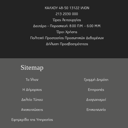
ΚΑΛΧΟΥ 48-50 13122 ΙΛΙΟΝ
213 2030 000
Ώρες λειτουργίας
Δευτέρα - Παρασκευή: 8.00 Π.Μ. - 6.00 Μ.Μ.
Όροι Χρήσης
Πολιτική Προστασίας Προσωπικών Δεδομένων
Δήλωση Προσβασιμότητας
Sitemap
Το Ίλιον
Γραμμή Δημότη
Η Δήμαρχος
Επιτροπές
Δελτία Τύπου
Διαγωνισμοί
Ανακοινώσεις
Επικοινωνία
Εφημερίδα της Υπηρεσίας