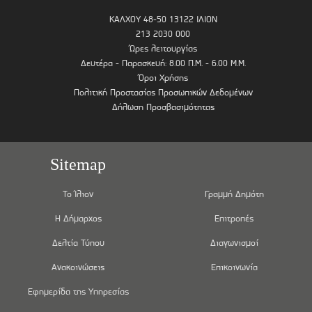
ΚΑΛΧΟΥ 48-50 13122 ΙΛΙΟΝ
213 2030 000
Ώρες λειτουργίας
Δευτέρα - Παρασκευή: 8.00 Π.Μ. - 6.00 Μ.Μ.
Όροι Χρήσης
Πολιτική Προστασίας Προσωπικών Δεδομένων
Δήλωση Προσβασιμότητας
Sitemap
Το Ίλιον
Γραμμή Δημότη
Η Δήμαρχος
Επιτροπές
Δελτία Τύπου
Διαγωνισμοί
Ανακοινώσεις
Επικοινωνία
Εφημερίδα της Υπηρεσίας