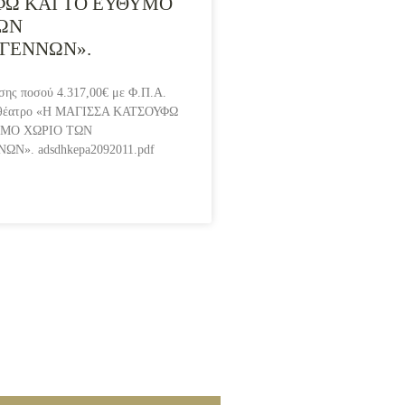
Ω ΚΑΙ ΤΟ ΕΥΘΥΜΟ
ΩΝ
ΓΕΝΝΩΝ».
σης ποσού 4.317,00€ με Φ.Π.Α.
κό θέατρο «Η ΜΑΓΙΣΣΑ ΚΑΤΣΟΥΦΩ
ΥΜΟ ΧΩΡΙΟ ΤΩΝ
Ν». adsdhkepa2092011.pdf