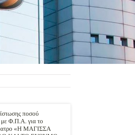
ίστωσης ποσού
με Φ.Π.Α. για το
θέατρο «Η ΜΑΓΙΣΣΑ