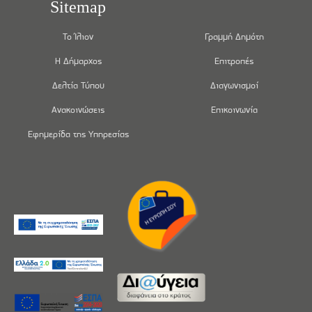
Sitemap
Το Ίλιον
Γραμμή Δημότη
Η Δήμαρχος
Επιτροπές
Δελτία Τύπου
Διαγωνισμοί
Ανακοινώσεις
Επικοινωνία
Εφημερίδα της Υπηρεσίας