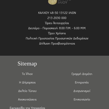
ΚΑΛΧΟΥ 48-50 13122 ΙΛΙΟΝ
213 2030 000
Ώρες λειτουργίας
Δευτέρα - Παρασκευή: 8.00 Π.Μ. - 6.00 Μ.Μ.
Όροι Χρήσης
Πολιτική Προστασίας Προσωπικών Δεδομένων
Δήλωση Προσβασιμότητας
Sitemap
Το Ίλιον
Γραμμή Δημότη
Η Δήμαρχος
Επιτροπές
Δελτία Τύπου
Διαγωνισμοί
Ανακοινώσεις
Επικοινωνία
Εφημερίδα της Υπηρεσίας