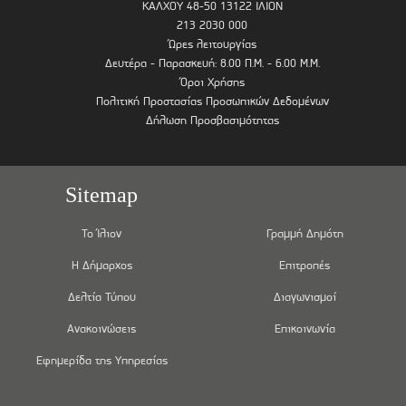
ΚΑΛΧΟΥ 48-50 13122 ΙΛΙΟΝ
213 2030 000
Ώρες λειτουργίας
Δευτέρα - Παρασκευή: 8.00 Π.Μ. - 6.00 Μ.Μ.
Όροι Χρήσης
Πολιτική Προστασίας Προσωπικών Δεδομένων
Δήλωση Προσβασιμότητας
Sitemap
Το Ίλιον
Γραμμή Δημότη
Η Δήμαρχος
Επιτροπές
Δελτία Τύπου
Διαγωνισμοί
Ανακοινώσεις
Επικοινωνία
Εφημερίδα της Υπηρεσίας