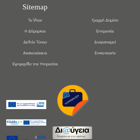
Sitemap
Το Ίλιον
Γραμμή Δημότη
Η Δήμαρχος
Επιτροπές
Δελτία Τύπου
Διαγωνισμοί
Ανακοινώσεις
Επικοινωνία
Εφημερίδα της Υπηρεσίας