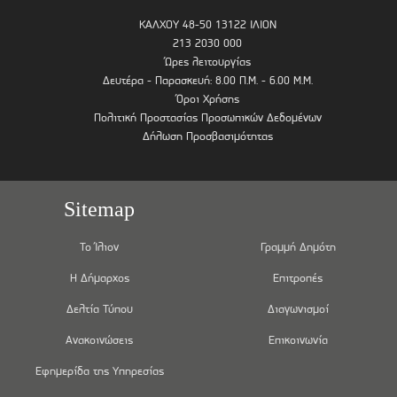
ΚΑΛΧΟΥ 48-50 13122 ΙΛΙΟΝ
213 2030 000
Ώρες λειτουργίας
Δευτέρα - Παρασκευή: 8.00 Π.Μ. - 6.00 Μ.Μ.
Όροι Χρήσης
Πολιτική Προστασίας Προσωπικών Δεδομένων
Δήλωση Προσβασιμότητας
Sitemap
Το Ίλιον
Γραμμή Δημότη
Η Δήμαρχος
Επιτροπές
Δελτία Τύπου
Διαγωνισμοί
Ανακοινώσεις
Επικοινωνία
Εφημερίδα της Υπηρεσίας