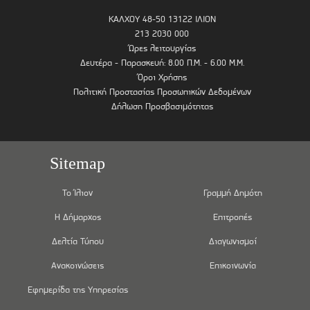
ΚΑΛΧΟΥ 48-50 13122 ΙΛΙΟΝ
213 2030 000
Ώρες λειτουργίας
Δευτέρα - Παρασκευή: 8.00 Π.Μ. - 6.00 Μ.Μ.
Όροι Χρήσης
Πολιτική Προστασίας Προσωπικών Δεδομένων
Δήλωση Προσβασιμότητας
Sitemap
Το Ίλιον
Γραμμή Δημότη
Η Δήμαρχος
Επιτροπές
Δελτία Τύπου
Διαγωνισμοί
Ανακοινώσεις
Επικοινωνία
Εφημερίδα της Υπηρεσίας