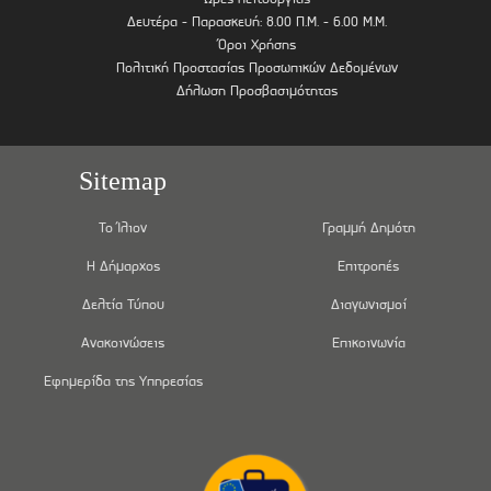
Δευτέρα - Παρασκευή: 8.00 Π.Μ. - 6.00 Μ.Μ.
Όροι Χρήσης
Πολιτική Προστασίας Προσωπικών Δεδομένων
Δήλωση Προσβασιμότητας
Sitemap
Το Ίλιον
Γραμμή Δημότη
Η Δήμαρχος
Επιτροπές
Δελτία Τύπου
Διαγωνισμοί
Ανακοινώσεις
Επικοινωνία
Εφημερίδα της Υπηρεσίας