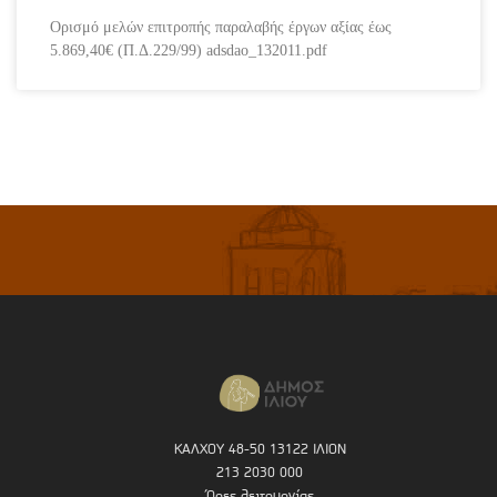
Ορισμό μελών επιτροπής παραλαβής έργων αξίας έως
5.869,40€ (Π.Δ.229/99) adsdao_132011.pdf
ΚΑΛΧΟΥ 48-50 13122 ΙΛΙΟΝ
213 2030 000
Ώρες λειτουργίας