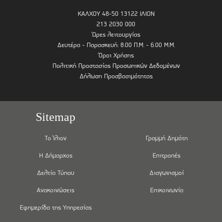
ΚΑΛΧΟΥ 48-50 13122 ΙΛΙΟΝ
213 2030 000
Ώρες λειτουργίας
Δευτέρα - Παρασκευή: 8.00 Π.Μ. - 6.00 Μ.Μ.
Όροι Χρήσης
Πολιτική Προστασίας Προσωπικών Δεδομένων
Δήλωση Προσβασιμότητας
Sitemap
Το Ίλιον
Γραμμή Δημότη
Η Δήμαρχος
Επιτροπές
Δελτία Τύπου
Διαγωνισμοί
Ανακοινώσεις
Επικοινωνία
Εφημερίδα της Υπηρεσίας