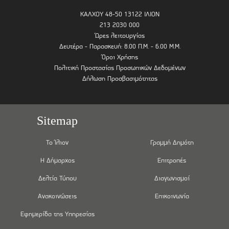
ΚΑΛΧΟΥ 48-50 13122 ΙΛΙΟΝ
213 2030 000
Ώρες λειτουργίας
Δευτέρα - Παρασκευή: 8.00 Π.Μ. - 6.00 Μ.Μ.
Όροι Χρήσης
Πολιτική Προστασίας Προσωπικών Δεδομένων
Δήλωση Προσβασιμότητας
Sitemap
Το Ίλιον
Γραμμή Δημότη
Η Δήμαρχος
Επιτροπές
Δελτία Τύπου
Διαγωνισμοί
Ανακοινώσεις
Επικοινωνία
Εφημερίδα της Υπηρεσίας