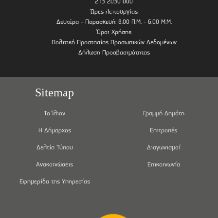
213 2030 000
Ώρες λειτουργίας
Δευτέρα - Παρασκευή: 8.00 Π.Μ. - 6.00 Μ.Μ.
Όροι Χρήσης
Πολιτική Προστασίας Προσωπικών Δεδομένων
Δήλωση Προσβασιμότητας
Sitemap
Το Ίλιον
Γραμμή Δημότη
Η Δήμαρχος
Επιτροπές
Δελτία Τύπου
Διαγωνισμοί
Ανακοινώσεις
Επικοινωνία
Εφημερίδα της Υπηρεσίας