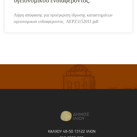
υγειονομικού ενδιαφέροντος.
Λήψη απόφασης για προέγκριση ίδρυσης καταστημάτων
υγειονομικού ενδιαφέροντος. AEPZ1152011.pdf
ΚΑΛΧΟΥ 48-50 13122 ΙΛΙΟΝ