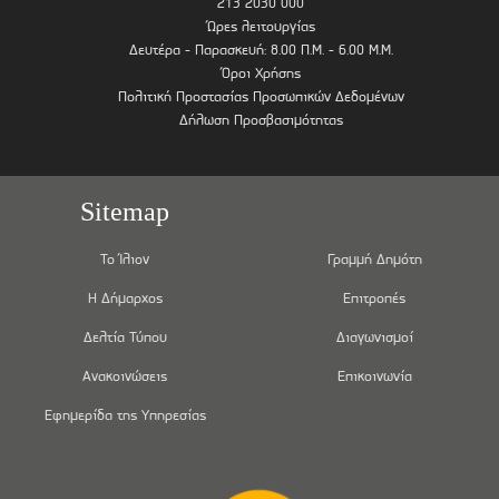
213 2030 000
Ώρες λειτουργίας
Δευτέρα - Παρασκευή: 8.00 Π.Μ. - 6.00 Μ.Μ.
Όροι Χρήσης
Πολιτική Προστασίας Προσωπικών Δεδομένων
Δήλωση Προσβασιμότητας
Sitemap
Το Ίλιον
Γραμμή Δημότη
Η Δήμαρχος
Επιτροπές
Δελτία Τύπου
Διαγωνισμοί
Ανακοινώσεις
Επικοινωνία
Εφημερίδα της Υπηρεσίας