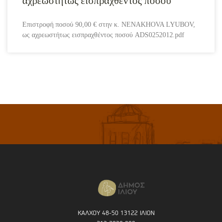
αχρεωστήτως εισπραχθέντος ποσού
Επιστροφή ποσού 90,00 € στην κ. NENAKHOVA LYUBOV,
ως αχρεωστήτως εισπραχθέντος ποσού ADS0252012.pdf
ΚΑΛΧΟΥ 48-50 13122 ΙΛΙΟΝ