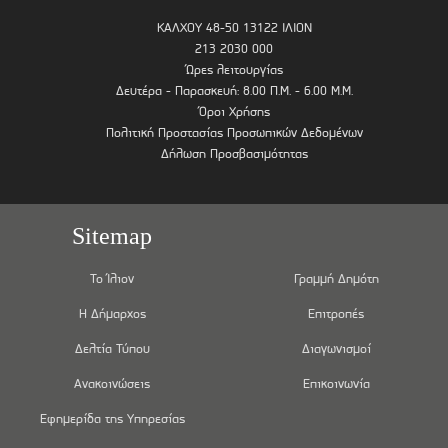
ΚΑΛΧΟΥ 48-50 13122 ΙΛΙΟΝ
213 2030 000
Ώρες λειτουργίας
Δευτέρα - Παρασκευή: 8.00 Π.Μ. - 6.00 Μ.Μ.
Όροι Χρήσης
Πολιτική Προστασίας Προσωπικών Δεδομένων
Δήλωση Προσβασιμότητας
Sitemap
Το Ίλιον
Γραμμή Δημότη
Η Δήμαρχος
Επιτροπές
Δελτία Τύπου
Διαγωνισμοί
Ανακοινώσεις
Επικοινωνία
Εφημερίδα της Υπηρεσίας