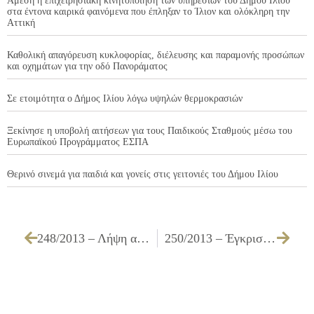
Άμεση η επιχειρησιακή κινητοποίηση των υπηρεσιών του Δήμου Ιλίου
στα έντονα καιρικά φαινόμενα που έπληξαν το Ίλιον και ολόκληρη την
Αττική
Καθολική απαγόρευση κυκλοφορίας, διέλευσης και παραμονής προσώπων
και οχημάτων για την οδό Πανοράματος
Σε ετοιμότητα ο Δήμος Ιλίου λόγω υψηλών θερμοκρασιών
Ξεκίνησε η υποβολή αιτήσεων για τους Παιδικούς Σταθμούς μέσω του
Ευρωπαϊκού Προγράμματος ΕΣΠΑ
Θερινό σινεμά για παιδιά και γονείς στις γειτονιές του Δήμου Ιλίου
248/2013 – Λήψη απόφασης για αναμόρφωση προϋπολογισμού του Δήμου, οικονομικού έτους 2013
250/2013 – Έγκριση του Ολοκληρωμένου Πλαισίου Δράσης (Ο.Π.Δ.) των ΝΠΔΔ και της ΔΕΚΤΕ ΙΛΙΟΥ Α.Ε. ΟΤΑ κατά τη μεταβατική περίοδο του οικονομικού έτους 2013, σύμφωνα με το άρθρο 8 της ΚΥΑ 7261/22.2.13