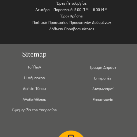
Ώρες λειτουργίας
Δευτέρα - Παρασκευή: 8.00 Π.Μ. - 6.00 Μ.Μ.
Όροι Χρήσης
Πολιτική Προστασίας Προσωπικών Δεδομένων
Δήλωση Προσβασιμότητας
Sitemap
Το Ίλιον
Γραμμή Δημότη
Η Δήμαρχος
Επιτροπές
Δελτία Τύπου
Διαγωνισμοί
Ανακοινώσεις
Επικοινωνία
Εφημερίδα της Υπηρεσίας