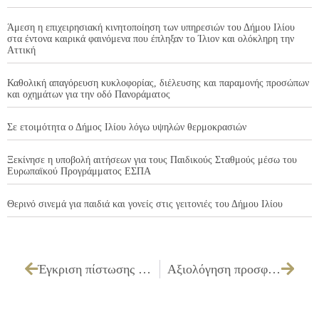
Άμεση η επιχειρησιακή κινητοποίηση των υπηρεσιών του Δήμου Ιλίου
στα έντονα καιρικά φαινόμενα που έπληξαν το Ίλιον και ολόκληρη την
Αττική
Καθολική απαγόρευση κυκλοφορίας, διέλευσης και παραμονής προσώπων
και οχημάτων για την οδό Πανοράματος
Σε ετοιμότητα ο Δήμος Ιλίου λόγω υψηλών θερμοκρασιών
Ξεκίνησε η υποβολή αιτήσεων για τους Παιδικούς Σταθμούς μέσω του
Ευρωπαϊκού Προγράμματος ΕΣΠΑ
Θερινό σινεμά για παιδιά και γονείς στις γειτονιές του Δήμου Ιλίου
Έγκριση πίστωσης ποσού 1.000,00€ με ΦΠΑ, για τις ιατρικές εξετάσεις του προσωπικού του ΔΑΟ
Αξιολόγηση προσφορών για την αναγόμωση πυροσβεστήρων.