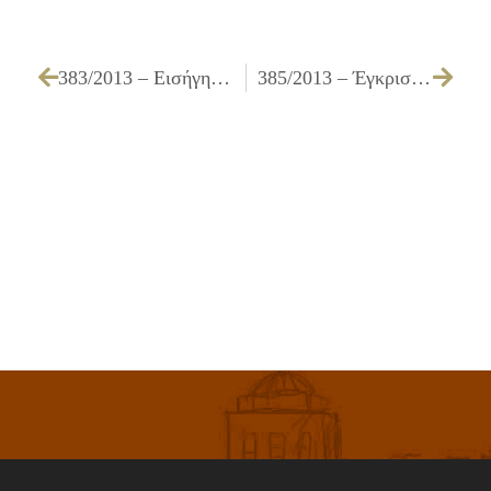
383/2013 – Εισήγηση για αποδέσμευση δεσμευμένων πιστώσεων του Δήμου οικονομικού έτους 2013
385/2013 – Έγκριση διενέργειας, πίστωσης και τρόπου εκτέλεσης για την «Προμήθεια 200 κάδων απορριμμάτων»