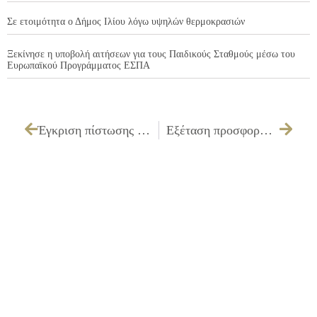
Σε ετοιμότητα ο Δήμος Ιλίου λόγω υψηλών θερμοκρασιών
Ξεκίνησε η υποβολή αιτήσεων για τους Παιδικούς Σταθμούς μέσω του
Ευρωπαϊκού Προγράμματος ΕΣΠΑ
Έγκριση πίστωσης ποσού 15.000,00 € για ετήσια εισφορά στο Κέντρο Πρόληψης της Χρήσης Εξαρτησιογόνων Ουσιών των Δήμων Ιλίου – Πετρούπολης – Καματερού – Αγίων Αναργύρων «ΦΑΕΘΩΝ»
Εξέταση προσφορών και εισήγηση ανάθεσης που αφορά «Απαραίτητες εργασίες για εκδηλώσεις της Κοινωνικής Υπηρεσίας»