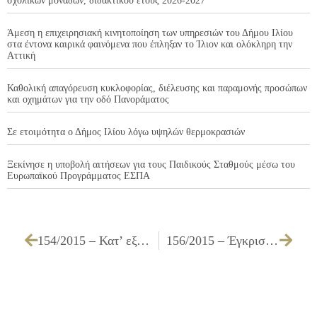
σχολικών μονάδων, διδακτικού έτους 2026-2027
Άμεση η επιχειρησιακή κινητοποίηση των υπηρεσιών του Δήμου Ιλίου
στα έντονα καιρικά φαινόμενα που έπληξαν το Ίλιον και ολόκληρη την
Αττική
Καθολική απαγόρευση κυκλοφορίας, διέλευσης και παραμονής προσώπων
και οχημάτων για την οδό Πανοράματος
Σε ετοιμότητα ο Δήμος Ιλίου λόγω υψηλών θερμοκρασιών
Ξεκίνησε η υποβολή αιτήσεων για τους Παιδικούς Σταθμούς μέσω του
Ευρωπαϊκού Προγράμματος ΕΣΠΑ
154/2015 – Κατ’ εξαίρεση άδεια οδήγησης επιβατικών και μικρών φορτηγών οχημάτων του Δήμου Ιλίου
156/2015 – Έγκριση πίστωσης και διάθεσης ποσού 2.199,99 € με ΦΠΑ, τεχνικών προδιαγραφών και καθορισμού τρόπου εκτέλεσης θεατρικής παράστασης στους χώρους των Παιδικών & Βρεφονηπιακών Σταθμών του Δήμου Ιλίου