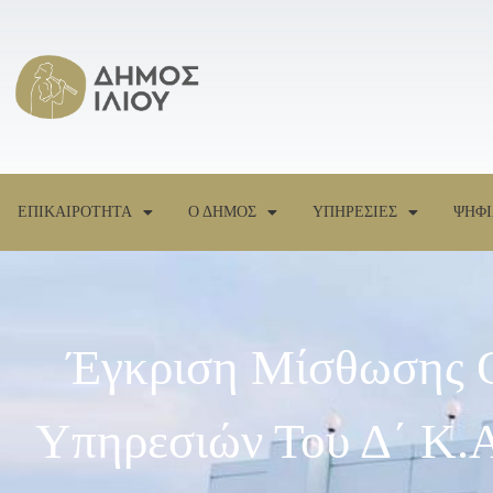
ΕΠΙΚΑΙΡΟΤΗΤΑ
Ο ΔΗΜΟΣ
ΥΠΗΡΕΣΙΕΣ
ΨΗΦΙ
Έγκριση Μίσθωσης Ο
Υπηρεσιών Του Δ΄ Κ.