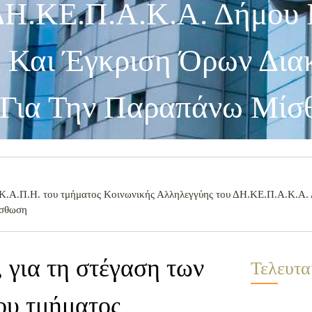
ΔΗ.ΚΕ.Π.Α.Κ.Α. Δήμου Ι
 Και Έγκριση Όρων Δια
 Για Την Παραπάνω Μί
΄ Κ.Α.Π.Η. του τμήματος Κοινωνικής Αλληλεγγύης του ΔΗ.ΚΕ.Π.Α.Κ.Α. 
ίσθωση
 για τη στέγαση των
Τελευτα
ου τμήματος