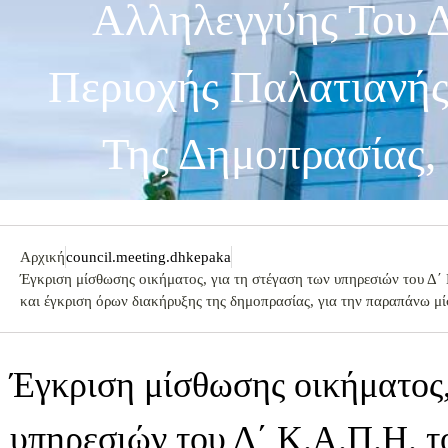
Αλληλεγγύης Του 
Περιοχής Παλατιανής
Της Δημοπρασίας,
Αρχική
council.meeting.dhkepaka
Έγκριση μίσθωσης οικήματος, για τη στέγαση των υπηρεσιών του Δ
και έγκριση όρων διακήρυξης της δημοπρασίας, για την παραπάνω μ
Έγκριση μίσθωσης οικήματος,
υπηρεσιών του Δ΄ Κ.Α.Π.Η. τ