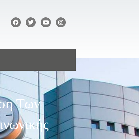
αση Των
ινωνικής