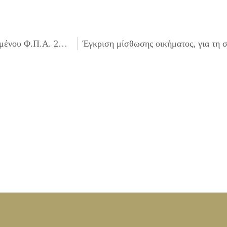
Έγκριση πίστωσης ποσού 794,58 ευρώ, συμπεριλαμβανομένου Φ.Π.Α. 23%,για την «Προμήθεια φιαλών υγραερίου για τις ανάγκες των Κ.Α.Π.Η. του Τμήματος Κοινωνικής Αλληλεγγύης, του ΔΗ.ΚΕ.Π.Α.Κ.Α. Δήμου Ιλίου, έτους 2013», σε βάρος του Κ.Α. 10.6699.0004 του προϋπολογισμού του Ν.Π.Δ.Δ., οικονομικού έτους 2013