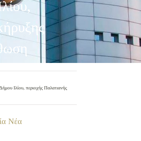
λίου,
κήρυξης
σθωση
Δήμου Ιλίου, περιοχής Παλατιανής
ία Νέα