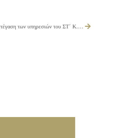
Έγκριση μίσθωσης οικήματος, για τη στέγαση των υπηρεσιών του ΣΤ΄ Κ.Α.Π.Η. του τμήματος Κοινωνικής Αλληλεγγύης του ΔΗ.ΚΕ.Π.Α.Κ.Α. Δήμου Ιλίου, περιοχής Ρίμινι και έγκριση όρων διακήρυξης της δημοπρασίας, για την παραπάνω μίσθωση