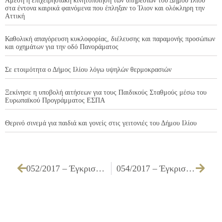
Άμεση η επιχειρησιακή κινητοποίηση των υπηρεσιών του Δήμου Ιλίου
στα έντονα καιρικά φαινόμενα που έπληξαν το Ίλιον και ολόκληρη την
Αττική
Καθολική απαγόρευση κυκλοφορίας, διέλευσης και παραμονής προσώπων
και οχημάτων για την οδό Πανοράματος
Σε ετοιμότητα ο Δήμος Ιλίου λόγω υψηλών θερμοκρασιών
Ξεκίνησε η υποβολή αιτήσεων για τους Παιδικούς Σταθμούς μέσω του
Ευρωπαϊκού Προγράμματος ΕΣΠΑ
Θερινό σινεμά για παιδιά και γονείς στις γειτονιές του Δήμου Ιλίου
052/2017 – Έγκριση πίστωσης για την υπηρεσία «Συμβόλαιο συντήρησης δικτύου Wi-Fi»
054/2017 – Έγκριση πίστωσης για την υπηρεσία «Ετήσια συντήρηση κλιματισμού του Δημοτικού καταστήματος και κλιματιστικών συστημάτων και μηχανημάτων κτιρίων του Δήμου»