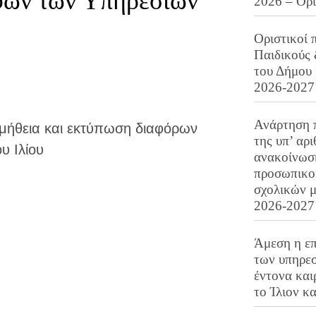
φων των Υπηρεσιών
2026 – Ορ
Οριστικοί 
Παιδικούς
του Δήμου 
2026-2027
Ανάρτηση 
μήθεια και εκτύπωση διαφόρων
της υπ’ αρ
υ Ιλίου
ανακοίνωσ
προσωπικού
σχολικών μ
2026-2027
Άμεση η επ
των υπηρεσ
έντονα και
το Ίλιον κ