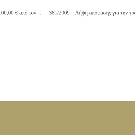
379/2009 – Λήψη απόφασης για μερική διαγραφή ποσού 100,00 € από τον υπ’ αριθ. 41/02-06-2009 Βεβαιωτικό Κατάλογο (κλήσεις Κ.Ο.Κ.) του υπόχρεου ΒΑΪΤΣΟΥ ΑΘΑΝΑΣΙΟΥ του ΛΟΥΚΑ