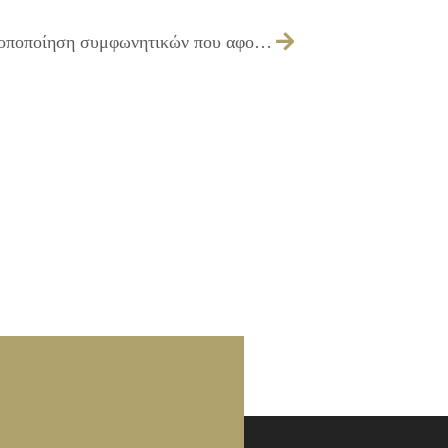
381/2009 – Λήψη απόφασης για την τροποποίηση συμφωνητικών που αφορούν την εργασία «Καθαρισμός – Αποψίλωση κοινοχρήστων χώρων και οικοπέδων του Δήμου»