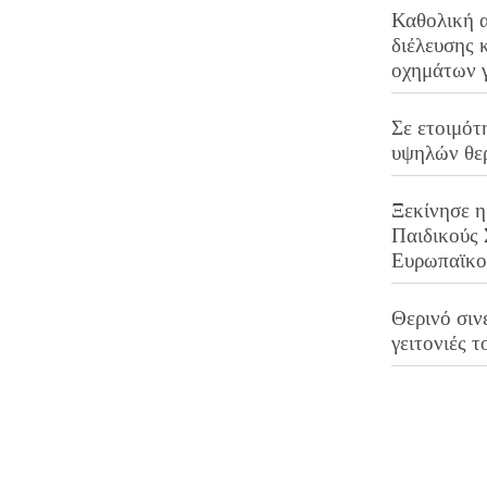
Καθολική 
διέλευσης 
οχημάτων 
Σε ετοιμότ
υψηλών θε
Ξεκίνησε η
Παιδικούς
Ευρωπαϊκ
Θερινό σινε
γειτονιές τ