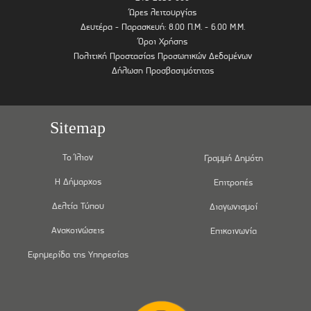
Ώρες λειτουργίας
Δευτέρα - Παρασκευή: 8.00 Π.Μ. - 6.00 Μ.Μ.
Όροι Χρήσης
Πολιτική Προστασίας Προσωπικών Δεδομένων
Δήλωση Προσβασιμότητας
Sitemap
Το Ίλιον
Γραμμή Δημότη
Η Δήμαρχος
Επιτροπές
Δελτία Τύπου
Διαγωνισμοί
Ανακοινώσεις
Επικοινωνία
Εφημερίδα της Υπηρεσίας