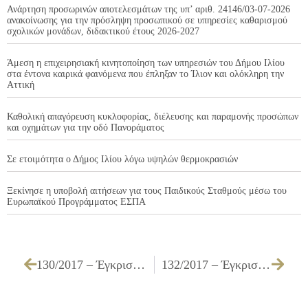
Ανάρτηση προσωρινών αποτελεσμάτων της υπ’ αριθ. 24146/03-07-2026
ανακοίνωσης για την πρόσληψη προσωπικού σε υπηρεσίες καθαρισμού
σχολικών μονάδων, διδακτικού έτους 2026-2027
Άμεση η επιχειρησιακή κινητοποίηση των υπηρεσιών του Δήμου Ιλίου
στα έντονα καιρικά φαινόμενα που έπληξαν το Ίλιον και ολόκληρη την
Αττική
Καθολική απαγόρευση κυκλοφορίας, διέλευσης και παραμονής προσώπων
και οχημάτων για την οδό Πανοράματος
Σε ετοιμότητα ο Δήμος Ιλίου λόγω υψηλών θερμοκρασιών
Ξεκίνησε η υποβολή αιτήσεων για τους Παιδικούς Σταθμούς μέσω του
Ευρωπαϊκού Προγράμματος ΕΣΠΑ
130/2017 – Έγκριση πίστωσης, τεχνικών προδιαγραφών, καθορισμός όρων διακήρυξης και τρόπου εκτέλεσης για την «Προμήθεια ηλεκτρολογικού υλικού για τις ανάγκες του Δήμου»
132/2017 – Έγκριση πίστωσης για την «Προμήθεια τηλεφωνικών συσκευών»