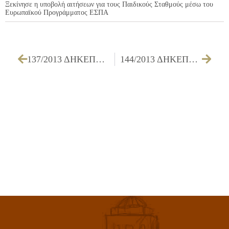
Ξεκίνησε η υποβολή αιτήσεων για τους Παιδικούς Σταθμούς μέσω του
Ευρωπαϊκού Προγράμματος ΕΣΠΑ
137/2013 ΔΗΚΕΠΑ – Λήψη απόφασης για την αποδέσμευση – ανατροπή των ανεκτέλεστων δεσμεύσεων πιστώσεων του ΔΗ.ΚΕ.Π.Α. Ιλίου οικονομικού έτους 2013
144/2013 ΔΗΚΕΠΑ – Λήψη απόφασης για την έγκριση μίσθωσης οικήματος και καταρτίσεως των όρων της διακήρυξης για την 4ετή μίσθωση οικήματος για τη στέγαση του Φυσικοθεραπευτηρίου του ΔΗ.ΚΕ.Π.Α Ιλίου