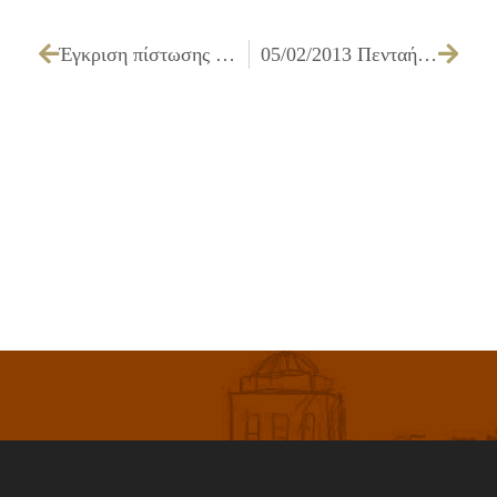
Έγκριση πίστωσης και διάθεσης ποσού 1.402,20 ευρώ με ΦΠΑ, Tεχνικών προδιαγραφών και καθορισμού τρόπου εκτέλεσης της εργασίας: «Συντήρηση και συνδρομή σύνδεσης συναγερμών
05/02/2013 Πενταήμερες Εκδηλώσεις Τέχνης και Πολιτισμού στο Ίλιον