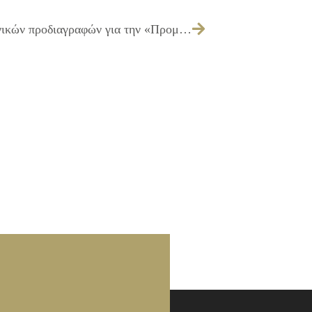
169/2014 – Έγκριση πίστωσης και τεχνικών προδιαγραφών για την «Προμήθεια αφισών για τις Δημοτικές, Περιφερειακές και Ευρωεκλογές 2014»