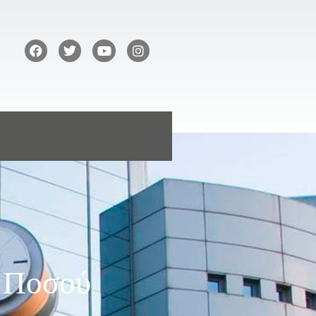
ς Ποσού