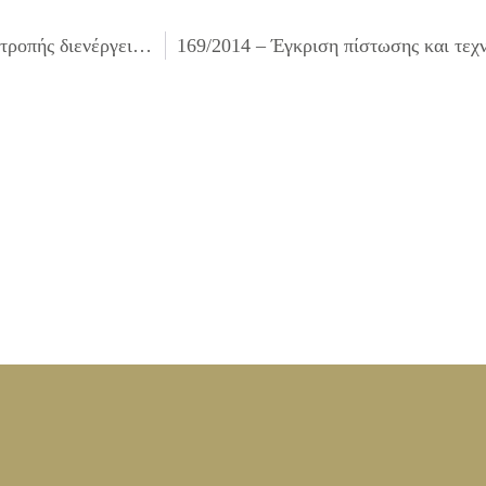
167/2014 – Έγκριση του Πρακτικού Δημοπρασίας της επιτροπής διενέργειας του διαγωνισμού, έγκριση πίστωσης, έγκριση των τροποποιημένων τεχνικών προδιαγραφών και καθορισμός των όρων διακήρυξης και του τρόπου εκτέλεσης που αφορά την «Προμήθεια φωτιστικών σωμάτων εξοικονόμησης ενέργειας νέας τεχνολογίας LED για τον ηλεκτροφωτισμό οδών του Δήμου»