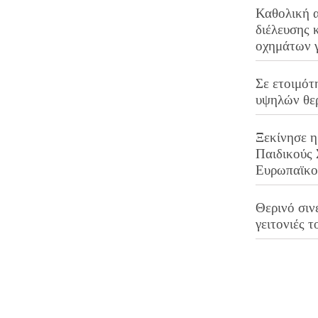
Καθολική 
διέλευσης 
οχημάτων 
Σε ετοιμότ
υψηλών θε
Ξεκίνησε η
Παιδικούς
Ευρωπαϊκ
Θερινό σινε
γειτονιές τ