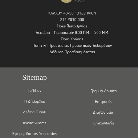
ΚΑΛΧΟΥ 48-50 13122 ΙΛΙΟΝ
213 2030 000
Ώρες λειτουργίας
Δευτέρα - Παρασκευή: 8.00 Π.Μ. - 6.00 Μ.Μ.
Όροι Χρήσης
Πολιτική Προστασίας Προσωπικών Δεδομένων
Δήλωση Προσβασιμότητας
Sitemap
Το Ίλιον
Γραμμή Δημότη
Η Δήμαρχος
Επιτροπές
Δελτία Τύπου
Διαγωνισμοί
Ανακοινώσεις
Επικοινωνία
Εφημερίδα της Υπηρεσίας