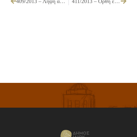
409/2013 – Λήψη απόφασης για επιχορήγηση του αθλητικού συλλόγου «ΑΘΛΕΣΗ ΙΛΙΟΥ» και συμμετοχή του Δήμου στη διοργάνωση του πανελληνίου πρωταθλήματος ελληνορωμαϊκής πάλης εφήβων και ελευθέρας νεανίδων
411/2013 – Ορθή επανάληψη της υπ’ αριθμ. 374/2013 Α.Δ.Σ.