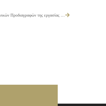
170/2014 – Έγκριση πίστωσης και Τεχνικών Προδιαγραφών της εργασίας «Ετήσια συντήρηση του UPS, του υποσταθμού και του ηλεκτροπαραγωγού ζεύγους του Δημοτικού Καταστήματος»