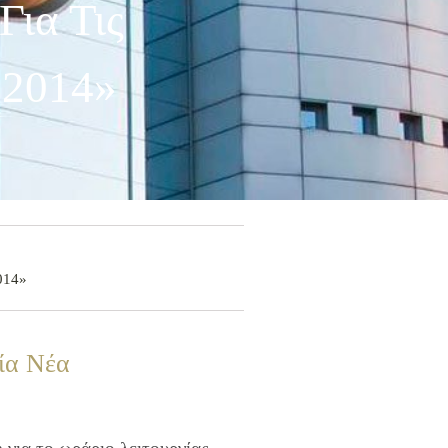
ια Τις
 2014»
2014»
ία Νέα