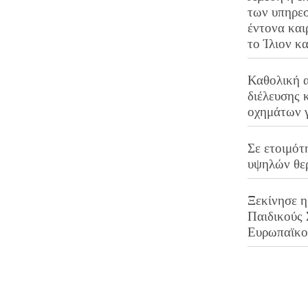
των υπηρεσ
έντονα και
το Ίλιον κ
Καθολική 
διέλευσης 
οχημάτων 
Σε ετοιμότ
υψηλών θε
Ξεκίνησε η
Παιδικούς
Ευρωπαϊκ