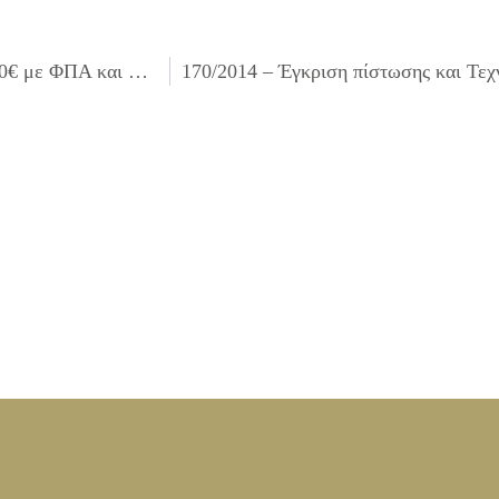
168/2014 – Έγκριση πίστωσης και διάθεσης ποσού 578,00€ με ΦΠΑ και Tεχνικών προδιαγραφών για τη μεταφορά πιάνου