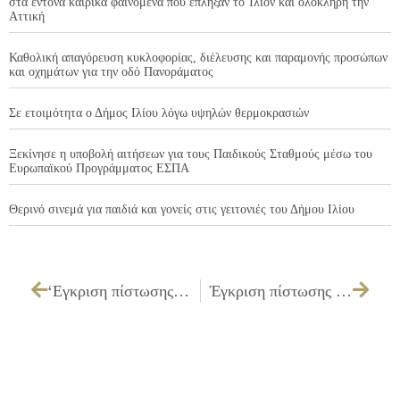
στα έντονα καιρικά φαινόμενα που έπληξαν το Ίλιον και ολόκληρη την
Αττική
Καθολική απαγόρευση κυκλοφορίας, διέλευσης και παραμονής προσώπων
και οχημάτων για την οδό Πανοράματος
Σε ετοιμότητα ο Δήμος Ιλίου λόγω υψηλών θερμοκρασιών
Ξεκίνησε η υποβολή αιτήσεων για τους Παιδικούς Σταθμούς μέσω του
Ευρωπαϊκού Προγράμματος ΕΣΠΑ
Θερινό σινεμά για παιδιά και γονείς στις γειτονιές του Δήμου Ιλίου
‘Εγκριση πίστωσης, τεχνικών προδιαγραφών, καθορισμός τρόπου εκτέλεσης και όρων διακήρυξης για την «Προμήθεια μισθωμένης γραμμής μεταφοράς δεδομένων», προϋπ. 64.614,00 € με το ΦΠΑ
Έγκριση πίστωσης και τεχνικών προδιαγραφών και τρόπου εκτέλεσης για την «Προμήθεια κηπευτικού χώματος»