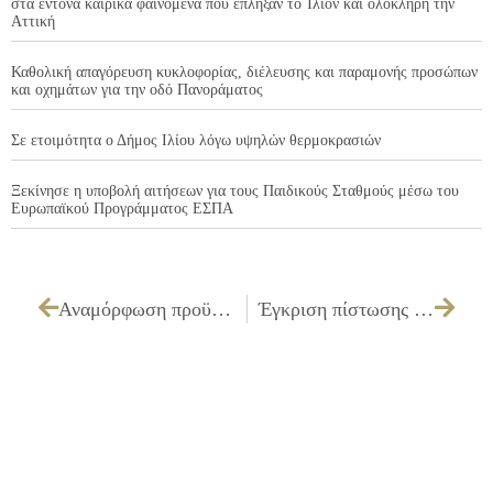
στα έντονα καιρικά φαινόμενα που έπληξαν το Ίλιον και ολόκληρη την
Αττική
Καθολική απαγόρευση κυκλοφορίας, διέλευσης και παραμονής προσώπων
και οχημάτων για την οδό Πανοράματος
Σε ετοιμότητα ο Δήμος Ιλίου λόγω υψηλών θερμοκρασιών
Ξεκίνησε η υποβολή αιτήσεων για τους Παιδικούς Σταθμούς μέσω του
Ευρωπαϊκού Προγράμματος ΕΣΠΑ
Αναμόρφωση προϋπολογισμού του Δ.Α.Ο. Ιλίου
Έγκριση πίστωσης και τεχνικών προδιαγραφών ποσού 3.300,00 € με ΦΠΑ για την προμήθεια χρωμάτων για την συντήρηση των αθλητικών χώρων και καθορισμό τρόπου εκτέλεσης