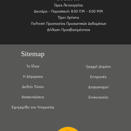
Ώρες λειτουργίας
Δευτέρα - Παρασκευή: 8.00 Π.Μ. - 6.00 Μ.Μ.
Όροι Χρήσης
Πολιτική Προστασίας Προσωπικών Δεδομένων
Δήλωση Προσβασιμότητας
Sitemap
Το Ίλιον
Γραμμή Δημότη
Η Δήμαρχος
Επιτροπές
Δελτία Τύπου
Διαγωνισμοί
Ανακοινώσεις
Επικοινωνία
Εφημερίδα της Υπηρεσίας