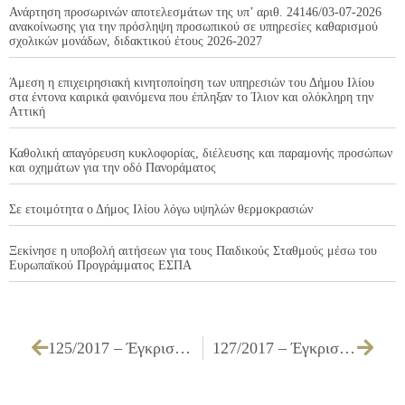
Ανάρτηση προσωρινών αποτελεσμάτων της υπ’ αριθ. 24146/03-07-2026
ανακοίνωσης για την πρόσληψη προσωπικού σε υπηρεσίες καθαρισμού
σχολικών μονάδων, διδακτικού έτους 2026-2027
Άμεση η επιχειρησιακή κινητοποίηση των υπηρεσιών του Δήμου Ιλίου
στα έντονα καιρικά φαινόμενα που έπληξαν το Ίλιον και ολόκληρη την
Αττική
Καθολική απαγόρευση κυκλοφορίας, διέλευσης και παραμονής προσώπων
και οχημάτων για την οδό Πανοράματος
Σε ετοιμότητα ο Δήμος Ιλίου λόγω υψηλών θερμοκρασιών
Ξεκίνησε η υποβολή αιτήσεων για τους Παιδικούς Σταθμούς μέσω του
Ευρωπαϊκού Προγράμματος ΕΣΠΑ
125/2017 – Έγκριση πρακτικού δικαιολογητικών κατακύρωσης της επιτροπής διαγωνισμού και κατακύρωση του διεθνούς ηλεκτρονικού διαγωνισμού για την «Προμήθεια τροφίμων για τις ανάγκες των Υπηρεσιών του Δήμου για το έτος 2017»
127/2017 – Έγκριση πίστωσης ποσού που αφορά πρόσθετα τέλη και τόκους της υπ’ αριθμ. 4152/13 πάγιας ρύθμισης ΙΚΑ