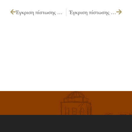
Έγκριση πίστωσης ποσού 486,42 € υπέρ της «Η ΑΥΤΗ», εφημερίδα Η ΑΥΓΗ
Έγκριση πίστωσης ποσού 270,60 € υπέρ Δ.Ο.Υ. Ιλίου ως καταβολή αποζημίωσης για την επεξεργασία αρχείου ιδιοκτητών οχημάτων