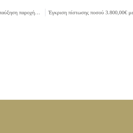
Έγκριση πίστωσης ποσού 6.303,33€ με Φ.Π.Α. για την επαύξηση παροχής ρεύματος στις εργατικές κατοικίες για την καλή λειτουργία του θεάτρου του ΔΗ.ΚΕ.Π.Α.