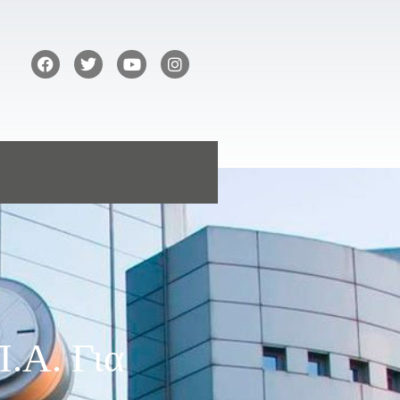
.Α. Για