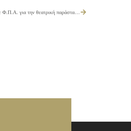
Έγκριση πίστωσης ποσού 3.800,00€ με Φ.Π.Α. για την θεατρική παράσταση «Παραμύθια στα μέτρα σας»