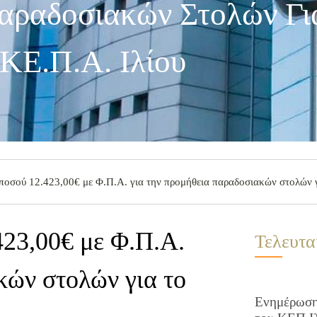
αραδοσιακών Στολών Γι
ΚΕ.Π.Α. Ιλίου
ποσού 12.423,00€ με Φ.Π.Α. για την προμήθεια παραδοσιακών στολών 
423,00€ με Φ.Π.Α.
Τελευτα
κών στολών για το
Ενημέρωση 