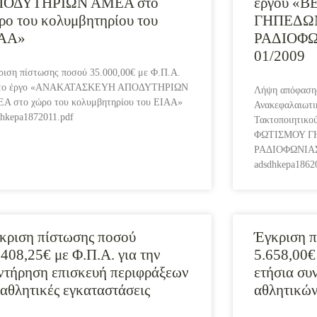
ΠΟΔΥΤΗΡΙΩΝ ΑΜΕΑ στο
έργου «
ρο του κολυμβητηρίου του
ΓΗΠΕΔΩ
ΑΑ»
ΡΑΔΙΟΦΩΝ
01/2009
ριση πίστωσης ποσού 35.000,00€ με Φ.Π.Α.
 το έργο «ΑΝΑΚΑΤΑΣΚΕΥΗ ΑΠΟΔΥΤΗΡΙΩΝ
Λήψη απόφασης
Α στο χώρο του κολυμβητηρίου του ΕΙΑΑ»
Ανακεφαλαιωτι
dhkepa1872011.pdf
Τακτοποιητικο
ΦΩΤΙΣΜΟΥ Γ
ΡΑΔΙΟΦΩΝΙΑΣ»
adsdhkepa1862
κριση πίστωσης ποσού
Έγκριση π
.408,25€ με Φ.Π.Α. για την
5.658,00€
ντήρηση επισκευή περιφράξεων
ετήσια συ
 αθλητικές εγκαταστάσεις
αθλητικώ