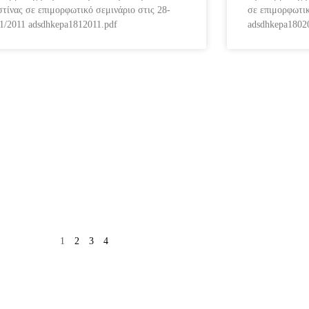
στίνας σε επιμορφωτικό σεμινάριο στις 28-
σε επιμορφωτικ
11/2011 adsdhkepa1812011.pdf
adsdhkepa1802
1
2
3
4