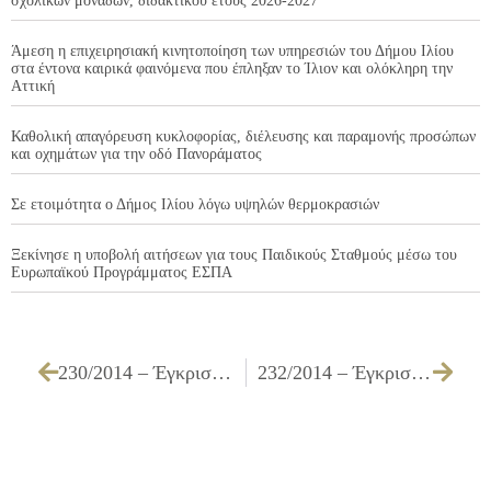
σχολικών μονάδων, διδακτικού έτους 2026-2027
Άμεση η επιχειρησιακή κινητοποίηση των υπηρεσιών του Δήμου Ιλίου
στα έντονα καιρικά φαινόμενα που έπληξαν το Ίλιον και ολόκληρη την
Αττική
Καθολική απαγόρευση κυκλοφορίας, διέλευσης και παραμονής προσώπων
και οχημάτων για την οδό Πανοράματος
Σε ετοιμότητα ο Δήμος Ιλίου λόγω υψηλών θερμοκρασιών
Ξεκίνησε η υποβολή αιτήσεων για τους Παιδικούς Σταθμούς μέσω του
Ευρωπαϊκού Προγράμματος ΕΣΠΑ
230/2014 – Έγκριση πρακτικού δημοπρασίας της επιτροπής διενέργειας του διαγωνισμού για την «Συντήρηση και επισκευή μεταφορικών μέσων»
232/2014 – Έγκριση πίστωσης και τεχνικών προδιαγραφών για την «Προμήθεια – εγκατάσταση κλιματιστικών μονάδων για τα Δημοτικά Ιατρεία»