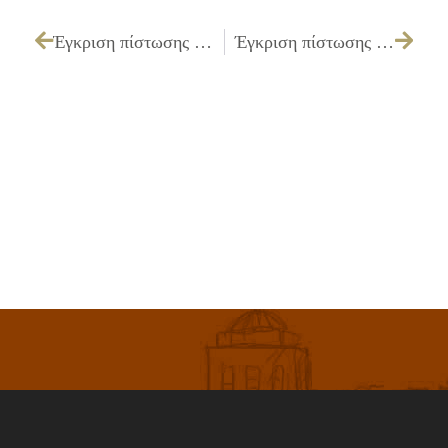
Έγκριση πίστωσης ποσού 5.550,00€ με Φ.Π.Α. για την θεατρική παράσταση με το έργο «Άσμα ασμάτων» στην αίθουσα θεάτρου
Έγκριση πίστωσης ποσού 5.500,00€ με Φ.Π.Α. για την παρουσίαση κωμικής όπερας στην αίθουσα θεάτρου