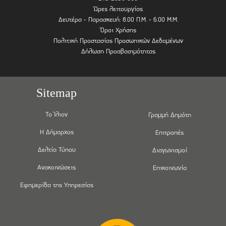
Ώρες λειτουργίας
Δευτέρα - Παρασκευή: 8.00 Π.Μ. - 6.00 Μ.Μ.
Όροι Χρήσης
Πολιτική Προστασίας Προσωπικών Δεδομένων
Δήλωση Προσβασιμότητας
Sitemap
Το Ίλιον
Γραμμή Δημότη
Η Δήμαρχος
Επιτροπές
Δελτία Τύπου
Διαγωνισμοί
Ανακοινώσεις
Επικοινωνία
Εφημερίδα της Υπηρεσίας