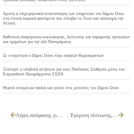
Άμεση η επιχειρησιακή κινητοποίηση των υπηρεσιών του Δήμου Ιλίου
στα έντονα καιρικά φαινόμενα που έπληξαν το Ίλιον και ολόκληρη την
Αττική
Καθολική απαγόρευση κυκλοφορίας, διέλευσης και παραμονής προσώπων
και οχημάτων για την οδό Πανοράματος
Σε ετοιμότητα ο Δήμος Ιλίου λόγω υψηλών θερμοκρασιών
Ξεκίνησε η υποβολή αιτήσεων για τους Παιδικούς Σταθμούς μέσω του
Ευρωπαϊκού Προγράμματος ΕΣΠΑ
Θερινό σινεμά για παιδιά και γονείς στις γειτονιές του Δήμου Ιλίου
Λήψη απόφασης για την χορήγηση 1ης παράτασης προθεσμίας εκτέλεσης του έργου με τίτλο: “ΕΡΓΑΣΙΕΣ ΣΥΝΤΗΡΗΣΗΣ ΚΑΙ ΕΠΙΣΚΕΥΗΣ ΜΟΝΙΜΩΝ ΕΓΚΑΤΑΣΤΑΣΕΩΝ ΤΩΝ ΚΤΙΡΙΑΚΩΝ ΜΟΝΑΔΩΝ ΤΩΝ ΒΡΕΦΟΝΗΠΙΑΚΩΝ ΣΤΑΘΜΩΝ” Α.Μ.: ΟΙΚ 01/2012
Έγκριση πίστωσης, διάθεση ποσού 18.654,95€ με ΦΠΑ για συμμετοχή του ΔΗΚΕΠΑ Ιλίου στη προγραμματική σύμβαση ΔΗΜΟΥ ΙΛΙΟΥ – ΔΗΚΕΠΑ– ΙΛΙΟΝ ΚΟΙΝΩΝΙΚΗ ΣΥΝ-ΕΡΓΑΣΙΑ ΚΟΙΝ.Σ.ΕΠ.