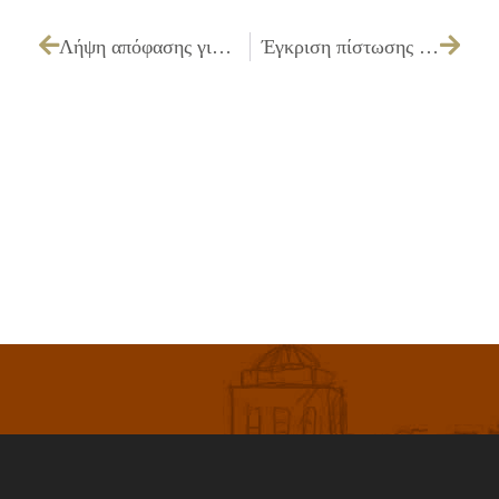
Λήψη απόφασης για τιμολογιακή πολιτική για τη λειτουργία των επιμορφωτικών – αθλητικών τμημάτων και του Ωδείου για το χρονικό διάστημα 2012-2013
Έγκριση πίστωσης ποσού 10.000,00€ με Φ.Π.Α. για την προμήθεια βιβλίων για τις Δημοτικές Βιβλιοθήκες έτους 2012