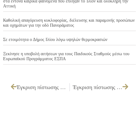
στα έντονα καιρικά φαινόμενα που έπληξαν το Ίλιον και ολόκληρη την
Αττική
Καθολική απαγόρευση κυκλοφορίας, διέλευσης και παραμονής προσώπων
και οχημάτων για την οδό Πανοράματος
Σε ετοιμότητα ο Δήμος Ιλίου λόγω υψηλών θερμοκρασιών
Ξεκίνησε η υποβολή αιτήσεων για τους Παιδικούς Σταθμούς μέσω του
Ευρωπαϊκού Προγράμματος ΕΣΠΑ
Έγκριση πίστωσης ποσού 121,77 € υπέρ του δικαιούχου εφημερίδας «ΝΕΑ ΓΝΩΜΗ» ΒΕΛΛΑΣ ΑΣΤ. ΔΗΜΗΤΡΙΟΣ
Έγκριση πίστωσης και τεχνικών προδιαγραφών και καθορισμός τρόπου εκτέλεσης για την «Προμήθεια εργαλείων για τη Διεύθυνση Γεωτεχνικών Υπηρεσιών του Δήμου Ιλίου»