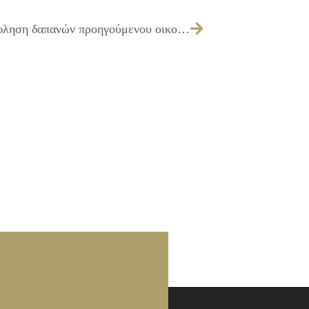
066/2017 – Έγκριση πίστωσης για εξόφληση δαπανών προηγούμενου οικονομικού έτους