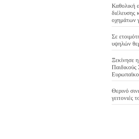
Καθολική 
διέλευσης 
οχημάτων 
Σε ετοιμότ
υψηλών θε
Ξεκίνησε η
Παιδικούς
Ευρωπαϊκ
Θερινό σινε
γειτονιές τ