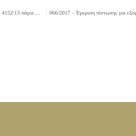
064/2017 – Λήψη απόφασης για υπαγωγή στην υπ΄ αριθμ. 4152/13 πάγια ρύθμιση οφειλών προς το ΙΚΑ