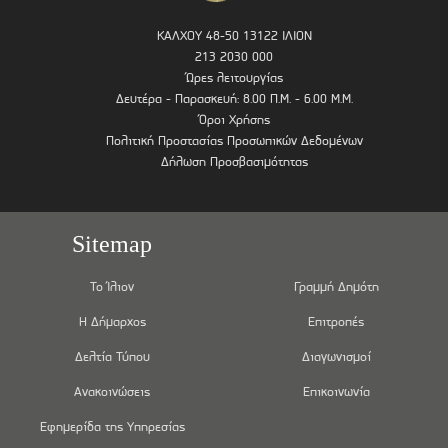
ΚΑΛΧΟΥ 48-50 13122 ΙΛΙΟΝ
213 2030 000
Ώρες λειτουργίας
Δευτέρα - Παρασκευή: 8.00 Π.Μ. - 6.00 Μ.Μ.
Όροι Χρήσης
Πολιτική Προστασίας Προσωπικών Δεδομένων
Δήλωση Προσβασιμότητας
Sitemap
Το Ίλιον
Γραμμή Δημότη
Η Δήμαρχος
Επιτροπές
Δελτία Τύπου
Διαγωνισμοί
Ανακοινώσεις
Επικοινωνία
Εφημερίδα της Υπηρεσίας