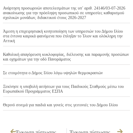
Ανάρτηση προσωρινών αποτελεσμάτων της υπ’ αριθ. 24146/03-07-2026
ανακοίνωσης για την πρόσληψη προσωπικού σε υπηρεσίες καθαρισμού
σχολικών μονάδων, διδακτικού έτους 2026-2027
Άμεση η επιχειρησιακή κινητοποίηση των υπηρεσιών του Δήμου Ιλίου
στα έντονα καιρικά φαινόμενα που έπληξαν το Ίλιον και ολόκληρη την
Αττική
Καθολική απαγόρευση κυκλοφορίας, διέλευσης και παραμονής προσώπων
και οχημάτων για την οδό Πανοράματος
Σε ετοιμότητα ο Δήμος Ιλίου λόγω υψηλών θερμοκρασιών
Ξεκίνησε η υποβολή αιτήσεων για τους Παιδικούς Σταθμούς μέσω του
Ευρωπαϊκού Προγράμματος ΕΣΠΑ
Θερινό σινεμά για παιδιά και γονείς στις γειτονιές του Δήμου Ιλίου
Έγκριση πίστωσης ποσού 315,84 € υπέρ της δικαιούχου εφημερίδας «ΗΧΩ ΙΛΙΟΥ ΠΕΤΡΟΥΠΟΛΗΣ»
Έγκριση πίστωσης ποσού 492,00 € υπέρ της δικαιούχου εφημερίδας «ΕΥΘΥΤΥΠΟΣ»