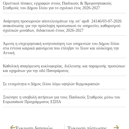
Οριστικοί πίνακες εγγραφών στους Παιδικούς & Βρεφονηπιακούς
Σταθμούς του Δήμου Ιλίου για το σχολικό έτος 2026-2027
Ανάρτηση προσωρινών αποτελεσμάτων της υπ’ αριθ. 24146/03-07-2026
ανακοίνωσης για την πρόσληψη προσωπικού σε υπηρεσίες καθαρισμού
σχολικών μονάδων, διδακτικού έτους 2026-2027
Άμεση η επιχειρησιακή κινητοποίηση των υπηρεσιών του Δήμου Ιλίου
στα έντονα καιρικά φαινόμενα που έπληξαν το Ίλιον και ολόκληρη την
Αττική
Καθολική απαγόρευση κυκλοφορίας, διέλευσης και παραμονής προσώπων
και οχημάτων για την οδό Πανοράματος
Σε ετοιμότητα ο Δήμος Ιλίου λόγω υψηλών θερμοκρασιών
Ξεκίνησε η υποβολή αιτήσεων για τους Παιδικούς Σταθμούς μέσω του
Ευρωπαϊκού Προγράμματος ΕΣΠΑ
Έγκριση δαπανών που πληρώθηκαν από την Παγία Προκαταβολή, συνολικού ποσού 4.744,33 €
Έγκριση πίστωσης και τεχνικών προδιαγραφών και καθορισμός τρόπου εκτέλεσης για την «Προμήθεια φαρμακευτικού και υγειονομικού υλικού για τις ανάγκες του Τμήματος Προληπτικής Ιατρικής και Υγείας της Δ/νσης Κοινωνικών Υπηρεσιών και Υγείας»