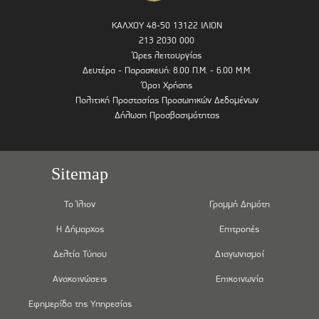
ΚΑΛΧΟΥ 48-50 13122 ΙΛΙΟΝ
213 2030 000
Ώρες λειτουργίας
Δευτέρα - Παρασκευή: 8.00 Π.Μ. - 6.00 Μ.Μ.
Όροι Χρήσης
Πολιτική Προστασίας Προσωπικών Δεδομένων
Δήλωση Προσβασιμότητας
Sitemap
Το Ίλιον
Γραμμή Δημότη
Η Δήμαρχος
Επιτροπές
Δελτία Τύπου
Διαγωνισμοί
Ανακοινώσεις
Επικοινωνία
Εφημερίδα της Υπηρεσίας