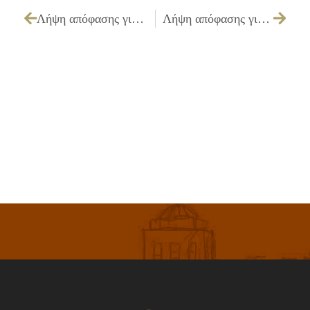
Λήψη απόφασης για την σύσταση Παγίας Προκαταβολής ποσού 2.000,00€ και ορισμός υπολόγου.
Λήψη απόφασης για τον έγκριση πίστωσης 5.000,00€ εις βάρος του Κ.Α.15.6471.0012 για προμήθεια εδεσμάτων τροφίμων για αποκριάτικες εκδηλώσεις κούλουμα 2010.